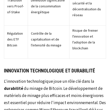
Transition
Diminution significative
sécurité et la
vers Proof-
de la consommation
décentralisation du
of-Stake
énergétique
réseau
Risque de freiner
Régulation
Contrôle de la
l'innovation et
des ETF
capitalisation et de
l'adoption de la
Bitcoin
l'intensité du minage
blockchain
INNOVATION TECHNOLOGIQUE ET DURABILITÉ
L'innovation technologique joue un rôle clé dans la
durabilité
du minage de Bitcoin. Le développement de
matériels de minage plus efficaces et moins énergivores
est essentiel pour réduire l'impact environnemental. Des
entreprises comme Miner Ethereum travaillent déjà sur