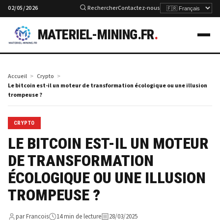
02/05/2026
Rechercher
Contactez-nous
MATERIEL-MINING.FR
.
Accueil
Crypto
Le bitcoin est-il un moteur de transformation écologique ou une illusion
trompeuse ?
CRYPTO
LE BITCOIN EST-IL UN MOTEUR
DE TRANSFORMATION
ÉCOLOGIQUE OU UNE ILLUSION
TROMPEUSE ?
par Francois
14 min de lecture
28/03/2025