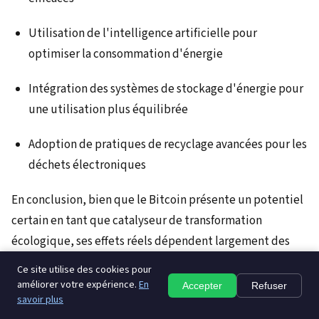
Utilisation de l'intelligence artificielle pour
optimiser la consommation d'énergie
Intégration des systèmes de stockage d'énergie pour
une utilisation plus équilibrée
Adoption de pratiques de recyclage avancées pour les
déchets électroniques
En conclusion, bien que le Bitcoin présente un potentiel
certain en tant que catalyseur de transformation
écologique, ses effets réels dépendent largement des
dynamiques du marché du minage et des régulations
Ce site utilise des cookies pour
mises en place. Une approche équilibrée, combinant
améliorer votre expérience.
En
Accepter
Refuser
savoir plus
innovation technologique et régulation efficace, est