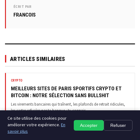
ÉCRIT PAR
FRANCOIS
ARTICLES SIMILAIRES
CRYPTO
MEILLEURS SITES DE PARIS SPORTIFS CRYPTO ET
BITCOIN : NOTRE SÉLECTION SANS BULLSHIT
Les virements bancaires qui traînent, les plafonds de retrait ridicules,
les cartes refusées par ta banque : tu connais...
Ce site utilise des cookies pour
27/03/2026
améliorer votre expérience.
En
Accepter
Refuser
savoir plus