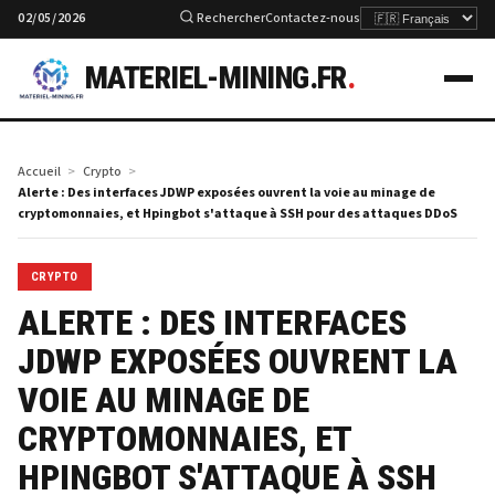
02/05/2026
Rechercher
Contactez-nous
MATERIEL-MINING.FR
.
Accueil
Crypto
Alerte : Des interfaces JDWP exposées ouvrent la voie au minage de
cryptomonnaies, et Hpingbot s'attaque à SSH pour des attaques DDoS
CRYPTO
ALERTE : DES INTERFACES
JDWP EXPOSÉES OUVRENT LA
VOIE AU MINAGE DE
CRYPTOMONNAIES, ET
HPINGBOT S'ATTAQUE À SSH