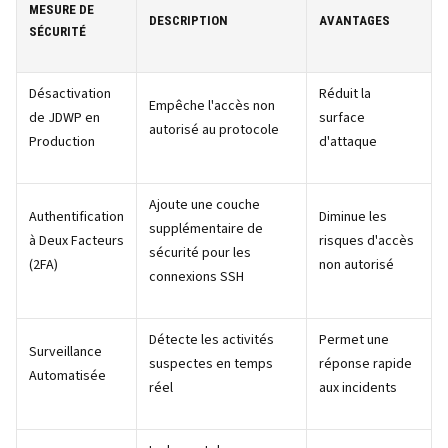
MESURE DE
DESCRIPTION
AVANTAGES
SÉCURITÉ
Désactivation
Réduit la
Empêche l'accès non
de JDWP en
surface
autorisé au protocole
Production
d'attaque
Ajoute une couche
Authentification
Diminue les
supplémentaire de
à Deux Facteurs
risques d'accès
sécurité pour les
(2FA)
non autorisé
connexions SSH
Détecte les activités
Permet une
Surveillance
suspectes en temps
réponse rapide
Automatisée
réel
aux incidents