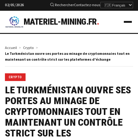
02/05/2026
Rechercher
Contactez-nous
MATERIEL-MINING.FR
.
Accueil
Crypto
Le Turkménistan ouvre ses portes au minage de cryptomonnaies tout en
maintenant un contrôle strict sur les plateformes d'échange
CRYPTO
LE TURKMÉNISTAN OUVRE SES
PORTES AU MINAGE DE
CRYPTOMONNAIES TOUT EN
MAINTENANT UN CONTRÔLE
STRICT SUR LES