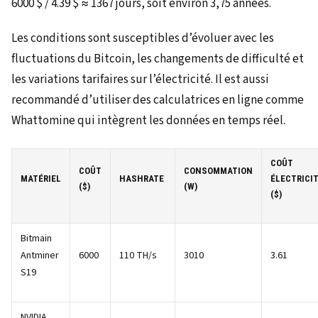
6000 $ / 4.39 $ ≈ 1367 jours, soit environ 3,75 années.
Les conditions sont susceptibles d’évoluer avec les
fluctuations du Bitcoin, les changements de difficulté et
les variations tarifaires sur l’électricité. Il est aussi
recommandé d’utiliser des calculatrices en ligne comme
Whattomine qui intègrent les données en temps réel.
COÛT
COÛT
CONSOMMATION
MATÉRIEL
HASHRATE
ÉLECTRICI
($)
(W)
($)
Bitmain
Antminer
6000
110 TH/s
3010
3.61
S19
NVIDIA