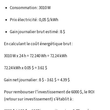
Consommation : 3010 W
Prix électricité : 0,05 $/kWh
Gain journalier brut estimé : 8 $
En calculant le coût énergétique brut :
3010 W x 24 h = 72 240 Wh = 72.24 kWh
72.24 kWh x 0.05 $ = 3.61 $
Gain net journalier : 8 $ - 3.61 $ = 4.39 $
Pour rembourser l’investissement de 6000 $, le ROI
(retour sur investissement) s’établit à :