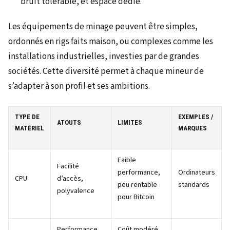
bruit tolérable, et espace dédié.
Les équipements de minage peuvent être simples,
ordonnés en rigs faits maison, ou complexes comme les
installations industrielles, investies par de grandes
sociétés. Cette diversité permet à chaque mineur de
s’adapter à son profil et ses ambitions.
TYPE DE
EXEMPLES /
ATOUTS
LIMITES
MATÉRIEL
MARQUES
Faible
Facilité
performance,
Ordinateurs
CPU
d’accès,
peu rentable
standards
polyvalence
pour Bitcoin
Performance
Coût modéré,