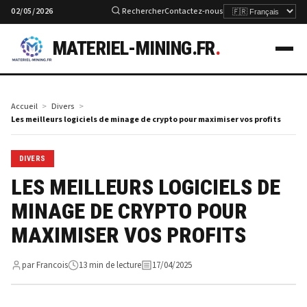
02/05/2026
Rechercher
Contactez-nous
MATERIEL-MINING.FR
.
Accueil
Divers
Les meilleurs logiciels de minage de crypto pour maximiser vos profits
DIVERS
LES MEILLEURS LOGICIELS DE
MINAGE DE CRYPTO POUR
MAXIMISER VOS PROFITS
par Francois
13 min de lecture
17/04/2025