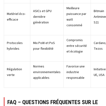
Meilleure
ASICs et GPU
Bitmain
Matériel éco-
puissance par
dernière
Antmine
efficace
watt
génération
S21
consommé
Compromis
Protocoles
Mix PoW et PoS
Cardano
entre sécurité
hybrides
pour flexibilité
Tezos
et écologie
Normes
Favorise une
Régulation
Initiativ
environnementales
industrie
verte
UE, USA
applicables
responsable
FAQ – QUESTIONS FRÉQUENTES SUR LE