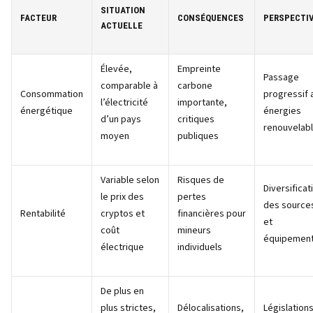
SITUATION
FACTEUR
CONSÉQUENCES
PERSPECTI
ACTUELLE
Élevée,
Empreinte
Passage
comparable à
carbone
Consommation
progressif 
l’électricité
importante,
énergétique
énergies
d’un pays
critiques
renouvelab
moyen
publiques
Variable selon
Risques de
Diversificat
le prix des
pertes
des source
Rentabilité
cryptos et
financières pour
et
coût
mineurs
équipemen
électrique
individuels
De plus en
plus strictes,
Délocalisations,
Législation