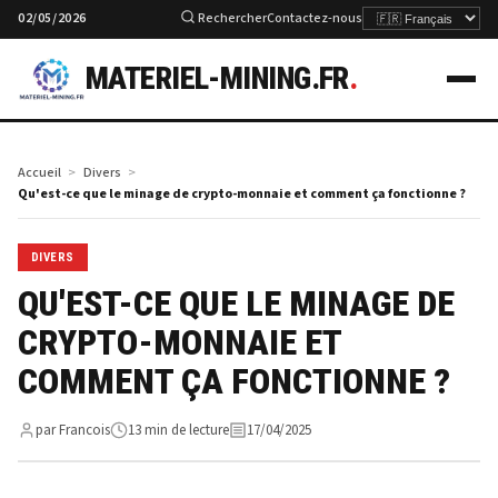
02/05/2026
Rechercher
Contactez-nous
MATERIEL-MINING.FR
.
Accueil
Divers
Qu'est-ce que le minage de crypto-monnaie et comment ça fonctionne ?
DIVERS
QU'EST-CE QUE LE MINAGE DE
CRYPTO-MONNAIE ET
COMMENT ÇA FONCTIONNE ?
par Francois
13 min de lecture
17/04/2025