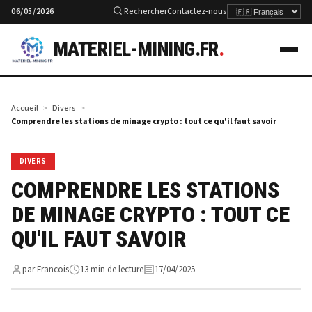
06/05/2026
Rechercher
Contactez-nous
MATERIEL-MINING.FR
.
Accueil
Divers
Comprendre les stations de minage crypto : tout ce qu'il faut savoir
DIVERS
COMPRENDRE LES STATIONS
DE MINAGE CRYPTO : TOUT CE
QU'IL FAUT SAVOIR
par Francois
13 min de lecture
17/04/2025