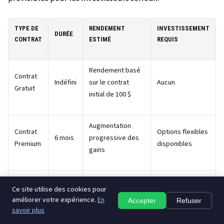
TYPE DE
RENDEMENT
INVESTISSEMENT
DURÉE
CONTRAT
ESTIMÉ
REQUIS
Rendement basé
Contrat
Indéfini
sur le contrat
Aucun
Gratuit
initial de 100 $
Augmentation
Contrat
Options flexibles
6 mois
progressive des
Premium
disponibles
gains
Rendements
Investissement
Ce site utilise des cookies pour
Contrat
12
élevés avec
plus important
améliorer votre expérience.
En
Accepter
Refuser
Avancé
mois
bonus
savoir plus
requis
supplémentaires