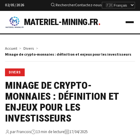
02/05/2026
Rechercher
Contactez-nous
MATERIEL-MINING.FR
.
Accueil
Divers
Minage de crypto-monnaies : définition et enjeux pour les investisseurs
DIVERS
MINAGE DE CRYPTO-
MONNAIES : DÉFINITION ET
ENJEUX POUR LES
INVESTISSEURS
par Francois
13 min de lecture
17/04/2025