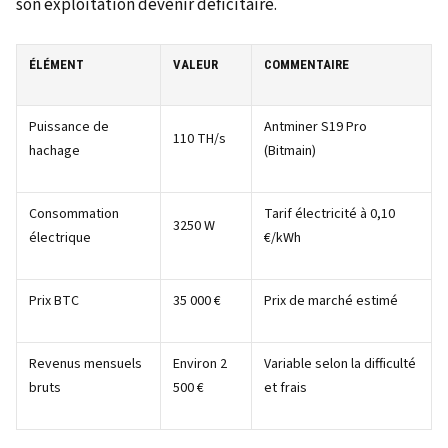
son exploitation devenir déficitaire.
ÉLÉMENT
VALEUR
COMMENTAIRE
Puissance de
Antminer S19 Pro
110 TH/s
hachage
(Bitmain)
Consommation
Tarif électricité à 0,10
3250 W
électrique
€/kWh
Prix BTC
35 000 €
Prix de marché estimé
Revenus mensuels
Environ 2
Variable selon la difficulté
bruts
500 €
et frais