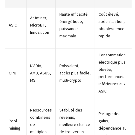
Haute efficacité
Coût élevé,
Antminer,
énergétique,
spécialisation,
ASIC
MicroBT,
puissance
obsolescence
Innosilicon
maximale
rapide
Consommation
électrique plus
NVIDIA,
Polyvalent,
élevée,
GPU
AMD, ASUS,
accès plus facile,
performances
MSI
multi-crypto
inférieures aux
ASIC
Ressources
Stabilité des
Partage des
combinées
revenus,
Pool
gains,
de
meilleure chance
mining
dépendance au
multiples
de trouver un