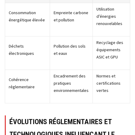
Utilisation
Consommation
Empreinte carbone
d’énergies
énergétique élevée
et pollution
renouvelables
Recyclage des
Déchets
Pollution des sols
équipements
électroniques
et eaux
ASIC et GPU
Encadrement des
Normes et
Cohérence
pratiques
certifications
réglementaire
environnementales
vertes
ÉVOLUTIONS RÉGLEMENTAIRES ET
TECHNOLOGIQUES INFLUENÇANT LE