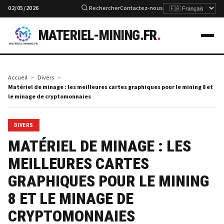
02/05/2026
Rechercher
Contactez-nous
MATERIEL-MINING.FR
.
Accueil
Divers
Matériel de minage : les meilleures cartes graphiques pour le mining 8 et
le minage de cryptomonnaies
DIVERS
MATÉRIEL DE MINAGE : LES
MEILLEURES CARTES
GRAPHIQUES POUR LE MINING
8 ET LE MINAGE DE
CRYPTOMONNAIES