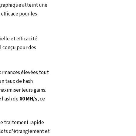
 graphique atteint une
efficace pour les
rformances élevées tout
un taux de hash
aximiser leurs gains.
e hash de
60 MH/s
, ce
t le traitement rapide
lots d'étranglement et