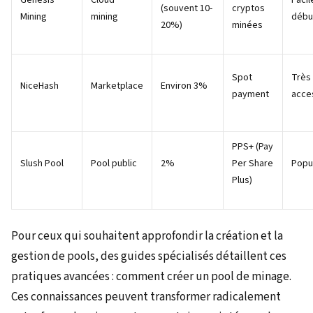
(souvent 10-
cryptos
Mining
mining
débu
20%)
minées
Spot
Très
NiceHash
Marketplace
Environ 3%
payment
acce
PPS+ (Pay
Slush Pool
Pool public
2%
Per Share
Popu
Plus)
Pour ceux qui souhaitent approfondir la création et la
gestion de pools, des guides spécialisés détaillent ces
pratiques avancées : comment créer un pool de minage.
Ces connaissances peuvent transformer radicalement