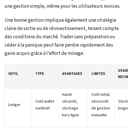
une gestion simple, même pour les utilisateurs novices.
Une bonne gestion implique également une stratégie
claire de sortie ou de réinvestissement, tenant compte
des conditions du marché. Trader sans préparation ou
céder à la panique peut faire perdre rapidement des
gains acquis grâce à l’effort de minage.
USAG
OUTIL
TYPE
AVANTAGES
LIMITES
RECO
Haute
Coût initial,
Cold wallet
sécurité,
nécessité
Stoc
Ledger
matériel
stockage
de gestion
longu
hors ligne
manuelle