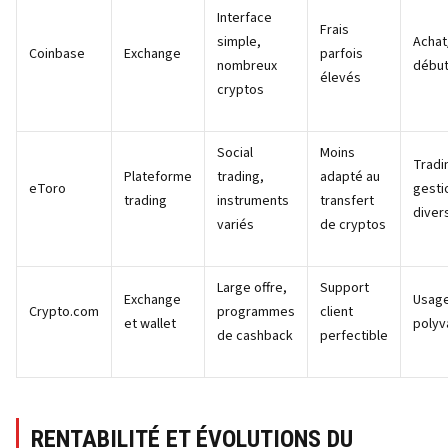
Interface
Frais
simple,
Achat
Coinbase
Exchange
parfois
nombreux
début
élevés
cryptos
Social
Moins
Tradi
Plateforme
trading,
adapté au
eToro
gesti
trading
instruments
transfert
diver
variés
de cryptos
Large offre,
Support
Exchange
Usag
Crypto.com
programmes
client
et wallet
polyv
de cashback
perfectible
RENTABILITÉ ET ÉVOLUTIONS DU