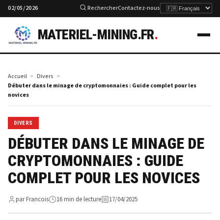
02/05/2026
Rechercher
Contactez-nous
MATERIEL-MINING.FR
.
Accueil
Divers
Débuter dans le minage de cryptomonnaies : Guide complet pour les
novices
DIVERS
DÉBUTER DANS LE MINAGE DE
CRYPTOMONNAIES : GUIDE
COMPLET POUR LES NOVICES
par Francois
16 min de lecture
17/04/2025