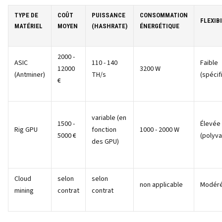
TYPE DE
COÛT
PUISSANCE
CONSOMMATION
FLEXIB
MATÉRIEL
MOYEN
(HASHRATE)
ÉNERGÉTIQUE
2000 -
ASIC
110 - 140
Faible
12000
3200 W
(Antminer)
TH/s
(spécif
€
variable (en
1500 -
Élevée
Rig GPU
fonction
1000 - 2000 W
5000 €
(polyva
des GPU)
Cloud
selon
selon
non applicable
Modér
mining
contrat
contrat