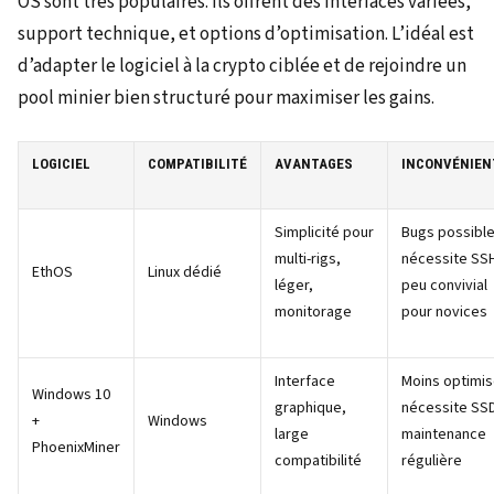
OS sont très populaires. Ils offrent des interfaces variées,
support technique, et options d’optimisation. L’idéal est
d’adapter le logiciel à la crypto ciblée et de rejoindre un
pool minier bien structuré pour maximiser les gains.
LOGICIEL
COMPATIBILITÉ
AVANTAGES
INCONVÉNIEN
Simplicité pour
Bugs possible
multi-rigs,
nécessite SS
EthOS
Linux dédié
léger,
peu convivial
monitorage
pour novices
Interface
Moins optimis
Windows 10
graphique,
nécessite SS
+
Windows
large
maintenance
PhoenixMiner
compatibilité
régulière