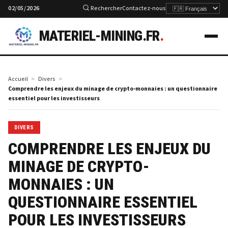
02/05/2026
Rechercher
Contactez-nous
MATERIEL-MINING.FR
.
Accueil
Divers
Comprendre les enjeux du minage de crypto-monnaies : un questionnaire
essentiel pour les investisseurs
DIVERS
COMPRENDRE LES ENJEUX DU
MINAGE DE CRYPTO-
MONNAIES : UN
QUESTIONNAIRE ESSENTIEL
POUR LES INVESTISSEURS