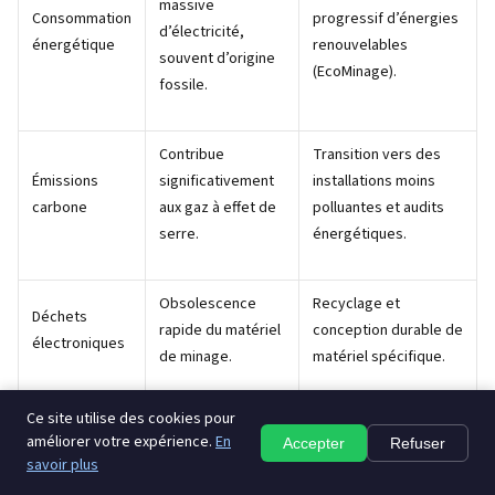
massive
Consommation
progressif d’énergies
d’électricité,
énergétique
renouvelables
souvent d’origine
(EcoMinage).
fossile.
Contribue
Transition vers des
Émissions
significativement
installations moins
carbone
aux gaz à effet de
polluantes et audits
serre.
énergétiques.
Obsolescence
Recyclage et
Déchets
rapide du matériel
conception durable de
électroniques
de minage.
matériel spécifique.
Ce site utilise des cookies pour
Interdictions dans
Dialogue constructif
Limitation
améliorer votre expérience.
En
Accepter
Refuser
certains pays,
entre autorités et
savoir plus
réglementaire
frein à l’expansion.
acteurs du minage.