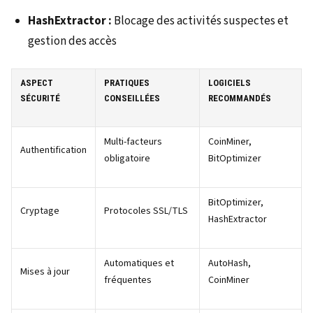
HashExtractor :
Blocage des activités suspectes et
gestion des accès
ASPECT
PRATIQUES
LOGICIELS
SÉCURITÉ
CONSEILLÉES
RECOMMANDÉS
Multi-facteurs
CoinMiner,
Authentification
obligatoire
BitOptimizer
BitOptimizer,
Cryptage
Protocoles SSL/TLS
HashExtractor
Automatiques et
AutoHash,
Mises à jour
fréquentes
CoinMiner