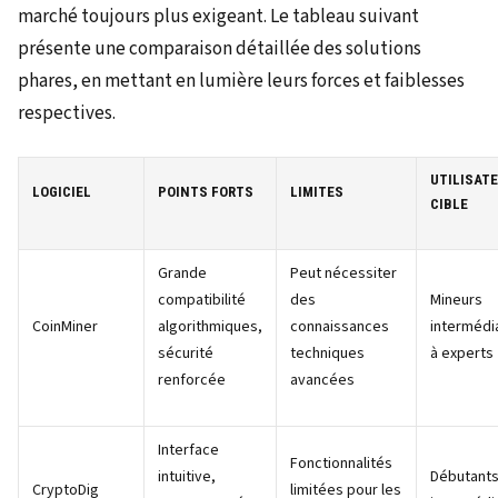
marché toujours plus exigeant. Le tableau suivant
présente une comparaison détaillée des solutions
phares, en mettant en lumière leurs forces et faiblesses
respectives.
UTILISAT
LOGICIEL
POINTS FORTS
LIMITES
CIBLE
Grande
Peut nécessiter
compatibilité
des
Mineurs
CoinMiner
algorithmiques,
connaissances
intermédi
sécurité
techniques
à experts
renforcée
avancées
Interface
Fonctionnalités
intuitive,
Débutants
CryptoDig
limitées pour les