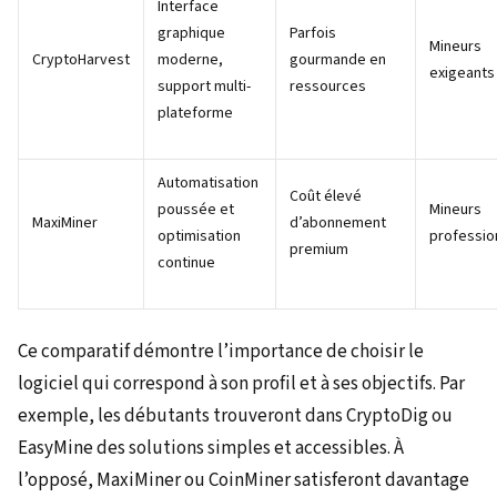
Interface
graphique
Parfois
Mineurs
CryptoHarvest
moderne,
gourmande en
exigeants
support multi-
ressources
plateforme
Automatisation
Coût élevé
poussée et
Mineurs
MaxiMiner
d’abonnement
optimisation
professio
premium
continue
Ce comparatif démontre l’importance de choisir le
logiciel qui correspond à son profil et à ses objectifs. Par
exemple, les débutants trouveront dans CryptoDig ou
EasyMine des solutions simples et accessibles. À
l’opposé, MaxiMiner ou CoinMiner satisferont davantage