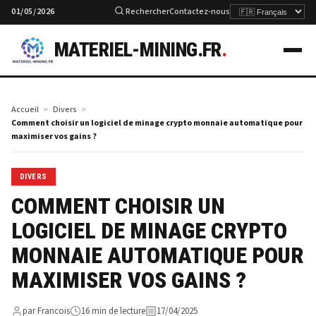
01/05/2026
Rechercher
Contactez-nous
MATERIEL-MINING.FR
.
Accueil
Divers
Comment choisir un logiciel de minage crypto monnaie automatique pour
maximiser vos gains ?
DIVERS
COMMENT CHOISIR UN
LOGICIEL DE MINAGE CRYPTO
MONNAIE AUTOMATIQUE POUR
MAXIMISER VOS GAINS ?
par Francois
16 min de lecture
17/04/2025