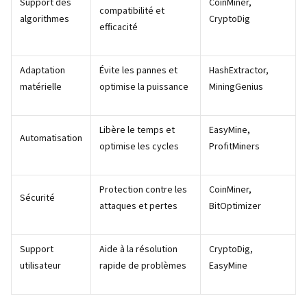
Support des
CoinMiner,
compatibilité et
algorithmes
CryptoDig
efficacité
Adaptation
Évite les pannes et
HashExtractor,
matérielle
optimise la puissance
MiningGenius
Libère le temps et
EasyMine,
Automatisation
optimise les cycles
ProfitMiners
Protection contre les
CoinMiner,
Sécurité
attaques et pertes
BitOptimizer
Support
Aide à la résolution
CryptoDig,
utilisateur
rapide de problèmes
EasyMine