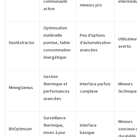
communauté
intermédi
mineurs pro
active
Optimisation
matérielle
Peu d’options
Utilisateu
HashExtractor
pointue, faible
d’automatisation
avertis
consommation
avancées
énergétique
Gestion
thermique et
Interface parfois
Mineurs
MiningGenius
performances
complexe
technique
avancées
Surveillance
Mineurs
thermique,
Interface
BitOptimizer
soucieux d
mises à jour
basique
durabilité