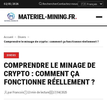
02/05/2026
Rechercher
Contactez-nous
MATERIEL-MINING.FR
.
Accueil
Divers
Comprendre le minage de crypto : comment ça fonctionne réellement ?
DIVERS
COMPRENDRE LE MINAGE DE
CRYPTO : COMMENT ÇA
FONCTIONNE RÉELLEMENT ?
par Francois
13 min de lecture
17/04/2025