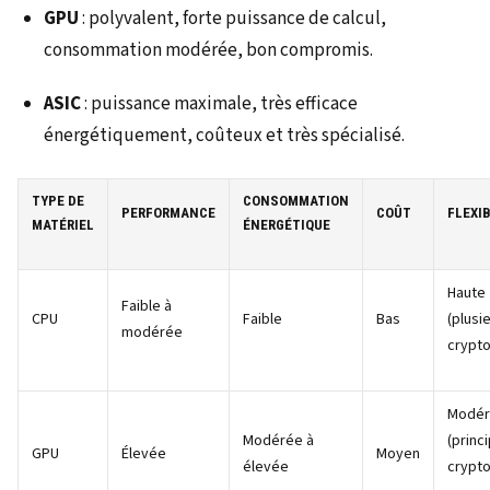
GPU
: polyvalent, forte puissance de calcul,
consommation modérée, bon compromis.
ASIC
: puissance maximale, très efficace
énergétiquement, coûteux et très spécialisé.
TYPE DE
CONSOMMATION
PERFORMANCE
COÛT
FLEXIB
MATÉRIEL
ÉNERGÉTIQUE
Haute
Faible à
CPU
Faible
Bas
(plusi
modérée
crypto
Modé
Modérée à
(princ
GPU
Élevée
Moyen
élevée
crypt