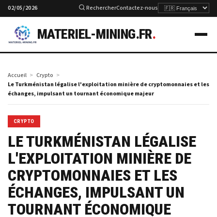
02/05/2026
Rechercher
Contactez-nous
MATERIEL-MINING.FR
.
Accueil
Crypto
Le Turkménistan légalise l'exploitation minière de cryptomonnaies et les
échanges, impulsant un tournant économique majeur
CRYPTO
LE TURKMÉNISTAN LÉGALISE
L'EXPLOITATION MINIÈRE DE
CRYPTOMONNAIES ET LES
ÉCHANGES, IMPULSANT UN
TOURNANT ÉCONOMIQUE