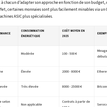
 à chacun d’adapter son approche en fonction de son budget, d
 effet, certaines monnaies sont plus facilement minables via un
achines ASIC plus spécialisées.
CONSOMMATION
COÛT MOYEN EN
RMANCE
EXEMP
ÉNERGÉTIQUE
2025
Minage
Modérée
100 - 500 €
début
ne
Élevée
2000 - 8000 €
Ethere
levée
Très élevée
8000 - 25000 €
Bitcoin
e selon
Contrats à partir de
Non applicable
Servic