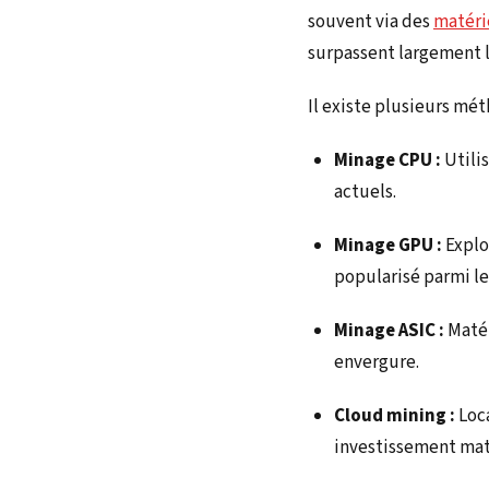
souvent via des
matérie
surpassent largement 
Il existe plusieurs mét
Minage CPU :
Utilis
actuels.
Minage GPU :
Explo
popularisé parmi le
Minage ASIC :
Matér
envergure.
Cloud mining :
Loca
investissement maté