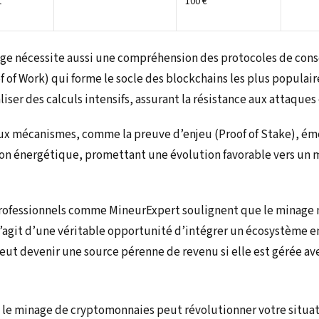
t
100 €
age nécessite aussi une compréhension des protocoles de con
of of Work) qui forme le socle des blockchains les plus popula
liser des calculs intensifs, assurant la résistance aux attaques 
ux mécanismes, comme la preuve d’enjeu (Proof of Stake), ém
on énergétique, promettant une évolution favorable vers un 
professionnels comme MineurExpert soulignent que le minage 
l s’agit d’une véritable opportunité d’intégrer un écosystème 
ut devenir une source pérenne de revenu si elle est gérée a