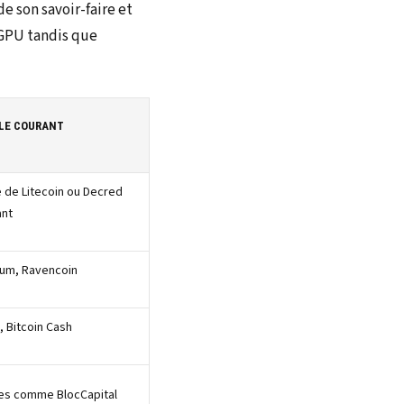
e son savoir-faire et
 GPU tandis que
LE COURANT
 de Litecoin ou Decred
ant
um, Ravencoin
, Bitcoin Cash
es comme BlocCapital